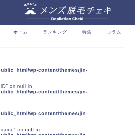
ホーム
ランキング
特集
コラム
blic_html/wp-content/themes/jin-
ID" on null in
blic_html/wp-content/themes/jin-
blic_html/wp-content/themes/jin-
_name" on null in