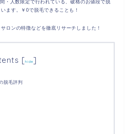
期間・人数限定で行われている、破格のお値段で脱
います。￥0で脱毛できることも！
、サロンの特徴などを徹底リサーチしました！
tents
[
]
hide
Uの脱毛評判