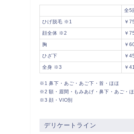
全5
ひげ脱毛 ※1
￥75
顔全体 ※2
￥75
胸
￥60
ひざ下
￥45
全身 ※3
￥41
※1 鼻下・あご・あご下・首・ほほ
※2 額・眉間・もみあげ・鼻下・あご・
※3 顔・VIO別
デリケートライン