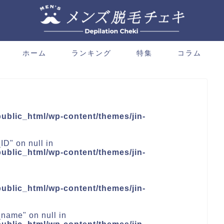
ホーム
ランキング
特集
コラム
blic_html/wp-content/themes/jin-
ID" on null in
blic_html/wp-content/themes/jin-
blic_html/wp-content/themes/jin-
_name" on null in