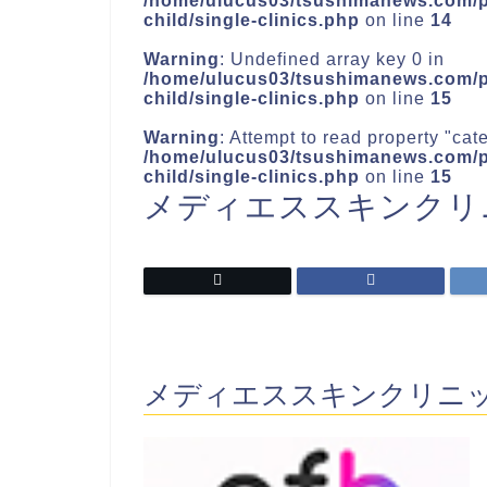
/home/ulucus03/tsushimanews.com/pu
child/single-clinics.php
on line
14
Warning
: Undefined array key 0 in
/home/ulucus03/tsushimanews.com/pu
child/single-clinics.php
on line
15
Warning
: Attempt to read property "ca
/home/ulucus03/tsushimanews.com/pu
child/single-clinics.php
on line
15
メディエススキンクリ
メディエススキンクリニ